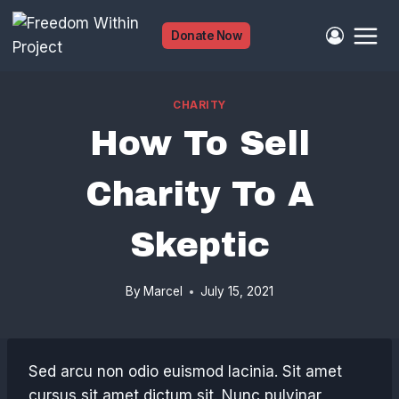
Skip
to
Donate Now
content
CHARITY
How To Sell
Charity To A
Skeptic
By
Marcel
July 15, 2021
Sed arcu non odio euismod lacinia. Sit amet
cursus sit amet dictum sit. Nunc pulvinar